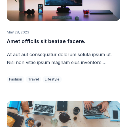
May 28, 2023
Amet officiis sit beatae facere.
At aut aut consequatur dolorum soluta ipsum ut.
Nisi non vitae ipsum magnam eius inventore.
Possimus architecto et praesentium non id
reiciendis. Est blanditiis magni nulla ab et quia.
Fashion
Travel
Lifestyle