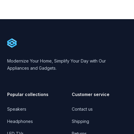
Footer
Cartify
Modernize Your Home, Simplify Your Day with Our
Appliances and Gadgets.
Popular collections
Customer service
Speakers
Contact us
Headphones
Shipping
LED TVs
Returns