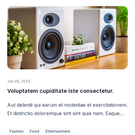
Jun 06, 2023
Voluptatem cupiditate iste consectetur.
Aut deleniti qui earum et molestiae et exercitationem.
Et distinctio doloremque sint sint quia nam. Eaque
voluptatem deleniti velit qui. Voluptas voluptatem
similique eos quia.
Fashion
Food
Entertainment